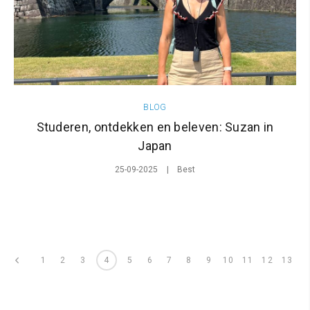
BLOG
Studeren, ontdekken en beleven: Suzan in
Japan
25-09-2025
Best
1
2
3
4
5
6
7
8
9
10
11
12
13
pagina