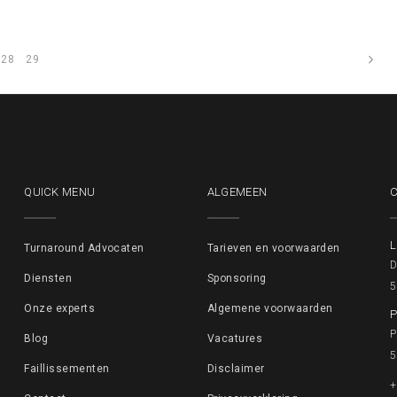
28
29
pagina
QUICK MENU
ALGEMEEN
L
Turnaround Advocaten
Tarieven en voorwaarden
D
Diensten
Sponsoring
5
Onze experts
Algemene voorwaarden
P
P
Blog
Vacatures
5
Faillissementen
Disclaimer
+