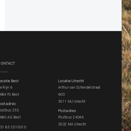
CONTACT
ocatie Best
Locatie Utrecht
e Rijn 6
Arthur van Schendelstraat
684 PJ Best
600
3511 MJ Utrecht
ostadres
ostbus 253
Postadres
680 AG Best
Postbus 24046
3502 MA Utrecht
31 85 2010010