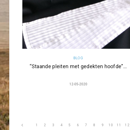
BLOG
“Staande pleiten met gedekten hoofde”...
12-05-2020
1
2
3
4
5
6
7
8
9
10
11
12