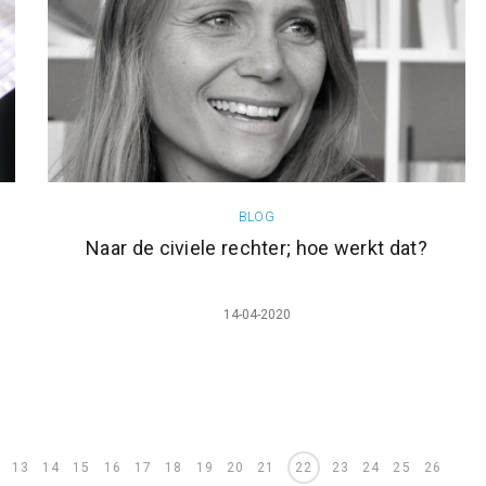
BLOG
Naar de civiele rechter; hoe werkt dat?
14-04-2020
13
14
15
16
17
18
19
20
21
22
23
24
25
26