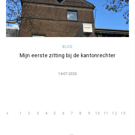
BLOG
Mijn eerste zitting bij de kantonrechter
14-07-2020
1
2
3
4
5
6
7
8
9
10
11
12
13
pagina