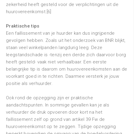
zekerheid heeft gesteld voor de verplichtingen uit de
huurovereenkomst.[6]
Praktische tips
Een faillissement van je huurder kan dus ingrijpende
gevolgen hebben. Zoals uit het onderzoek van BNR blijkt,
staan veel winkelpanden langdurig leeg. Deze
leegstandschade is -tenzij een derde zich daarvoor borg
heeft gesteld- vaak niet verhaalbaar. Een eerste
belangrijke tip is daarom om huurovereenkomsten aan de
voorkant goed in te richten. Daarmee versterk je jouw
positie als verhuurder.
Ook rond de opzegging zijn er praktische
aandachtspunten. In sommige gevallen kan je als
verhuurder de druk opvoeren door kort na het
faillissement zelf op grond van artikel 39 Fw de
huurovereenkomst op te zeggen. Tijdige opzegging
beperkt bovendien de omvang van de boedelvordering.