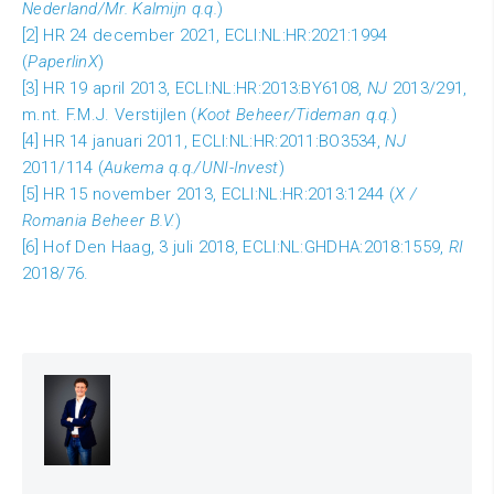
Nederland/Mr. Kalmijn q.q.
)
[2] HR 24 december 2021, ECLI:NL:HR:2021:1994
(
PaperlinX
)
[3] HR 19 april 2013, ECLI:NL:HR:2013:BY6108,
NJ
2013/291,
m.nt. F.M.J. Verstijlen (
Koot Beheer/Tideman q.q.
)
[4] HR 14 januari 2011, ECLI:NL:HR:2011:BO3534,
NJ
2011/114 (
Aukema q.q./UNI-Invest
)
[5] HR 15 november 2013, ECLI:NL:HR:2013:1244 (
X /
Romania Beheer B.V.
)
[6] Hof Den Haag, 3 juli 2018, ECLI:NL:GHDHA:2018:1559,
RI
2018/76.