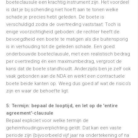
boeteclausule een krachtig instrument zijn. Het voordeel
is dat je bij schending niet hoeft aan te tonen welke
schade je precies hebt geleden. De boete is
verschuldigd zodra de overtreding vaststaat. Toch is
enige voorzichtigheid geboden: de rechter heeft de
bevoegdheid een boete te matigen als die buitensporig
is in verhouding tot de geleden schade. Een goed
onderbouwde boeteclausule, met een realistisch bedrag
per overtreding én een maximumbedrag, vergroot de
kans dat de boete standhoudt. Anderzijds ben je zelf ook
vaak gebonden aan de NDA en werkt een contractuele
boete beide kanten op. Weeg dus goed af wat de risico’s
zijn en waar de behoefte ligt.
5: Termijn: bepaal de looptijd, en let op de 'entire
agreement'-clausule
Bepaal expliciet voor welke termijn de
geheimhoudingsverplichting geldt. Dat kan een vaste
periode zijn (bijvoorbeeld vijf jaar na ondertekening of na