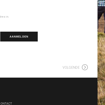
res in.
VOLGENDE
CONTACT