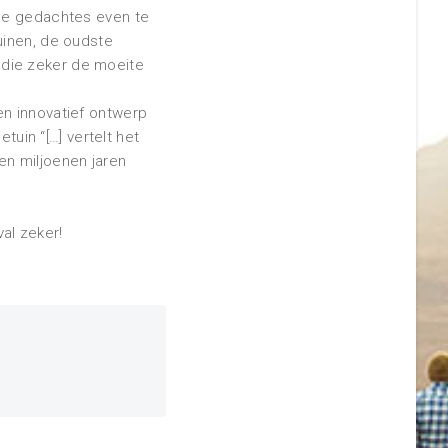
 de gedachtes even te
uinen, de oudste
k die zeker de moeite
en innovatief ontwerp
tuin “[…] vertelt het
en miljoenen jaren
val zeker!