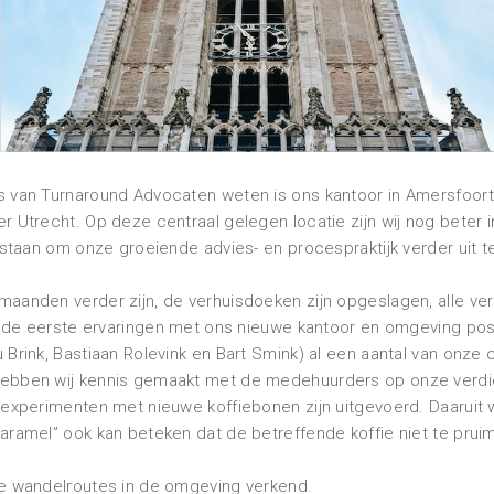
 van Turnaround Advocaten weten is ons kantoor in Amersfoort p
r Utrecht. Op deze centraal gelegen locatie zijn wij nog beter 
e staan om onze groeiende advies- en procespraktijk verder uit t
maanden verder zijn, de verhuisdoeken zijn opgeslagen, alle ve
jn de eerste ervaringen met ons nieuwe kantoor en omgeving posi
 Brink, Bastiaan Rolevink en Bart Smink) al een aantal van onze
ebben wij kennis gemaakt met de medehuurders op onze verdiep
e experimenten met nieuwe koffiebonen zijn uitgevoerd. Daaruit
aramel” ook kan beteken dat de betreffende koffie niet te pruim
te wandelroutes in de omgeving verkend.