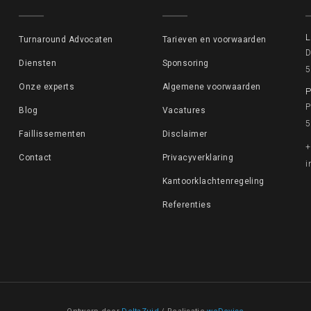
L
Turnaround Advocaten
Tarieven en voorwaarden
D
Diensten
Sponsoring
5
Onze experts
Algemene voorwaarden
P
P
Blog
Vacatures
5
Faillissementen
Disclaimer
+
Contact
Privacyverklaring
i
Kantoorklachtenregeling
Referenties