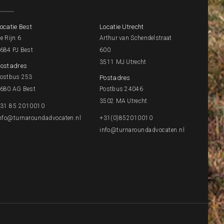
ocatie Best
Locatie Utrecht
e Rijn 6
Arthur van Schendelstraat
684 PJ Best
600
3511 MJ Utrecht
ostadres
ostbus 253
Postadres
680 AG Best
Postbus 24046
3502 MA Utrecht
31 85 2010010
nfo@turnaroundadvocaten.nl
+31(0)852010010
info@turnaroundadvocaten.nl