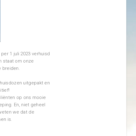
er 1 juli 2023 verhuisd
in staat om onze
e breiden.
rhuisdozen uitgepakt en
tief!
 cliënten op ons mooie
ing. En, niet geheel
 weten we dat de
en is.