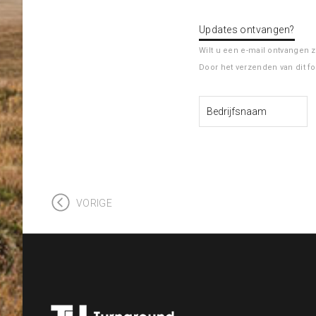
Updates ontvangen?
Wilt u een e-mail ontvangen 
Door het verzenden van dit f
VORIGE