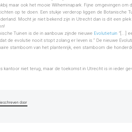
vlakbij maar ook het mooie Wilheminapark. Fijne omgevingen om
zichten op te doen. Een stukje verderop liggen de Botanische T
ederland. Mocht je niet bekend zijn in Utrecht dan is dit een ple
en!
ische Tuinen is de in aanbouw zijnde nieuwe
Evolutietuin
“[….] e
at de evolutie nooit stopt zolang er leven is.” De nieuwe Evolutie
onaire stamboom van het plantenrijk, een stamboom die honderd
ns kantoor niet terug, maar de toekomst in Utrecht is in ieder ge
Geschreven door