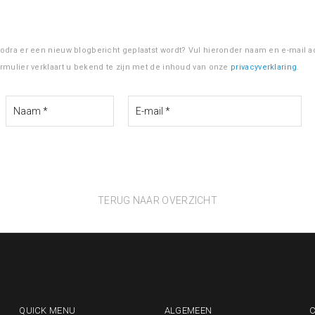
zodra er een nieuw blogbericht geplaatst wordt? Vul hieronder naam en e-mail ad
ormulier verklaart u bekend te zijn met de inhoud van onze
privacyverklaring
.
TERUG NAAR OVERZICHT
QUICK MENU
ALGEMEEN