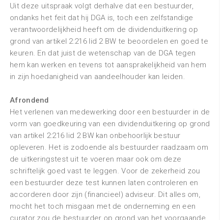
Uit deze uitspraak volgt derhalve dat een bestuurder,
ondanks het feit dat hij DGA is, toch een zelfstandige
verantwoordelijkheid heeft om de dividenduitkering op
grond van artikel 2:216 lid 2 BW te beoordelen en goed te
keuren. En dat juist de wetenschap van de DGA tegen
hem kan werken en tevens tot aansprakelijkheid van hem
in zijn hoedanigheid van aandeelhouder kan leiden.
Afrondend
Het verlenen van medewerking door een bestuurder in de
vorm van goedkeuring van een dividenduitkering op grond
van artikel 2:216 lid 2 BW kan onbehoorlijk bestuur
opleveren. Het is zodoende als bestuurder raadzaam om
de uitkeringstest uit te voeren maar ook om deze
schriftelijk goed vast te leggen. Voor de zekerheid zou
een bestuurder deze test kunnen laten controleren en
accorderen door zijn (financieel) adviseur. Dit alles om,
mocht het toch misgaan met de onderneming en een
curator zou de bestuurder op grond van het voorgaande