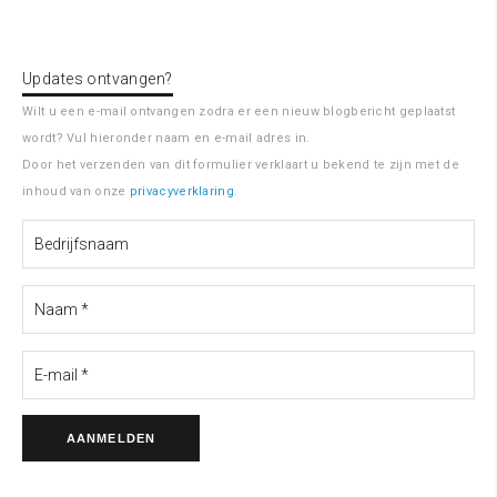
Updates ontvangen?
Wilt u een e-mail ontvangen zodra er een nieuw blogbericht geplaatst
wordt? Vul hieronder naam en e-mail adres in.
Door het verzenden van dit formulier verklaart u bekend te zijn met de
inhoud van onze
privacyverklaring
.