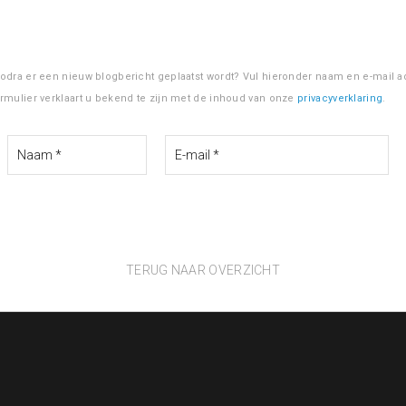
zodra er een nieuw blogbericht geplaatst wordt? Vul hieronder naam en e-mail ad
ormulier verklaart u bekend te zijn met de inhoud van onze
privacyverklaring
.
TERUG NAAR OVERZICHT