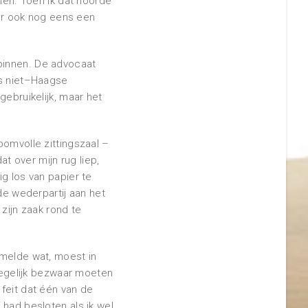
onen. Toen ik dat hoorde
aar ook nog eens een
binnen. De advocaat
ls niet–Haagse
gebruikelijk, maar het
bomvolle zittingszaal –
t over mijn rug liep,
g los van papier te
de wederpartij aan het
zijn zaak rond te
amelde wat, moest in
 degelijk bezwaar moeten
feit dat één van de
 had besloten als ik wel