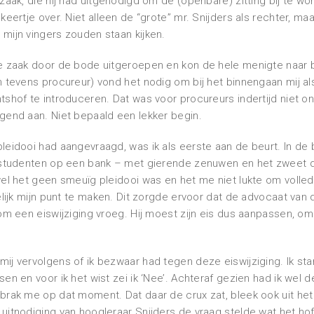
 zaak, die hij had uitgenodigd om de (openbare) zitting bij te w
 keertje over. Niet alleen de “grote” mr. Snijders als rechter, m
mijn vingers zouden staan kijken.
de zaak door de bode uitgeroepen en kon de hele menigte naar 
n tevens procureur) vond het nodig om bij het binnengaan mij a
tshof te introduceren. Dat was voor procureurs indertijd niet on
gend aan. Niet bepaald een lekker begin.
leidooi had aangevraagd, was ik als eerste aan de beurt. In de 
j studenten op een bank – met gierende zenuwen en het zweet da
wel het geen smeuïg pleidooi was en het me niet lukte om volledi
gelijk mijn punt te maken. Dit zorgde ervoor dat de advocaat van 
 om een eiswijziging vroeg. Hij moest zijn eis dus aanpassen, om 
ij vervolgens of ik bezwaar had tegen deze eiswijziging. Ik st
sen en voor ik het wist zei ik ‘Nee’. Achteraf gezien had ik wel
brak me op dat moment. Dat daar de crux zat, bleek ook uit het 
uitnodiging van hoogleraar Snijders de vraag stelde wat het hof