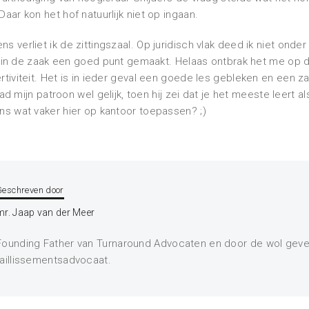
ar kon het hof natuurlijk niet op ingaan.
verliet ik de zittingszaal. Op juridisch vlak deed ik niet onde
ad in de zaak een goed punt gemaakt. Helaas ontbrak het me op
iviteit. Het is in ieder geval een goede les gebleken en een zaa
had mijn patroon wel gelijk, toen hij zei dat je het meeste leert al
s wat vaker hier op kantoor toepassen? ;)
Geschreven door
mr. Jaap van der Meer
Founding Father van Turnaround Advocaten en door de wol geve
faillissementsadvocaat.