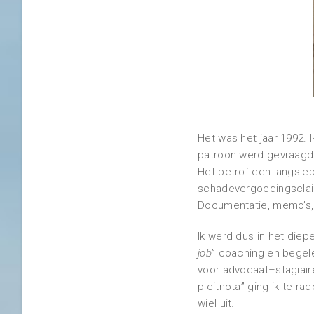
Het was het jaar 1992. I
patroon werd gevraagd 
Het betrof een langsle
schadevergoedingsclaim
Documentatie, memo’s, 
Ik werd dus in het diep
job
” coaching en begele
voor advocaat–stagiair
pleitnota” ging ik te r
wiel uit.