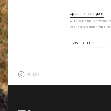
Updates ontvangen?
Wilt u een e-mail ontvangen 
Door het verzenden van dit f
VORIGE