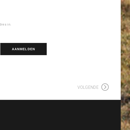
res in.
VOLGENDE