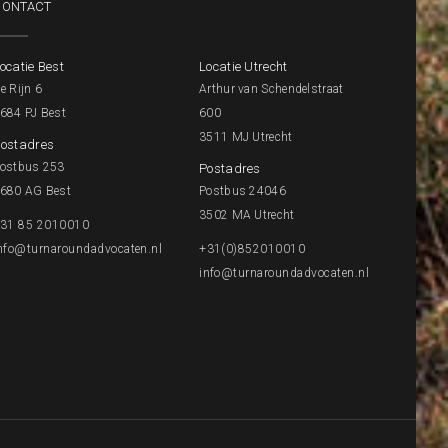
CONTACT
ocatie Best
Locatie Utrecht
e Rijn 6
Arthur van Schendelstraat
684 PJ Best
600
3511 MJ Utrecht
ostadres
ostbus 253
Postadres
680 AG Best
Postbus 24046
3502 MA Utrecht
31 85 2010010
nfo@turnaroundadvocaten.nl
+31(0)852010010
info@turnaroundadvocaten.nl