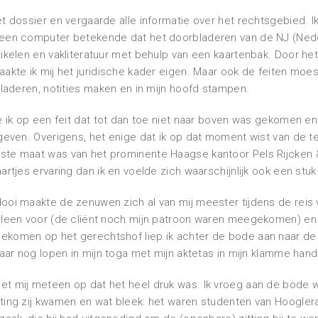
et dossier en vergaarde alle informatie over het rechtsgebied. Ik
r een computer betekende dat het doorbladeren van de NJ (Ned
tikelen en vakliteratuur met behulp van een kaartenbak. Door he
aakte ik mij het juridische kader eigen. Maar ook de feiten moe
 bladeren, notities maken en in mijn hoofd stampen.
te ik op een feit dat tot dan toe niet naar boven was gekomen e
 geven. Overigens, het enige dat ik op dat moment wist van de t
ste maat was van het prominente Haagse kantoor Pels Rijcken &
artjes ervaring dan ik en voelde zich waarschijnlijk ook een stuk
dooi maakte de zenuwen zich al van mij meester tijdens de reis
alleen voor (de cliënt noch mijn patroon waren meegekomen) en
ekomen op het gerechtshof liep ik achter de bode aan naar de
 daar nog lopen in mijn toga met mijn aktetas in mijn klamme han
et mij meteen op dat het heel druk was. Ik vroeg aan de bode
ting zij kwamen en wat bleek: het waren studenten van Hooglera