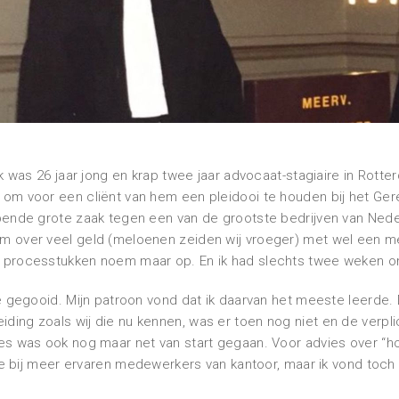
k was 26 jaar jong en krap twee jaar advocaat-stagiaire in Rotte
om voor een cliënt van hem een pleidooi te houden bij het Ger
pende grote zaak tegen een van de grootste bedrijven van Nede
 over veel geld (meloenen zeiden wij vroeger) met wel een me
processtukken noem maar op. En ik had slechts twee weken om
e gegooid. Mijn patroon vond dat ik daarvan het meeste leerde. 
iding zoals wij die nu kennen, was er toen nog niet en de verpl
es was ook nog maar net van start gegaan. Voor advies over “
ade bij meer ervaren medewerkers van kantoor, maar ik vond toch 