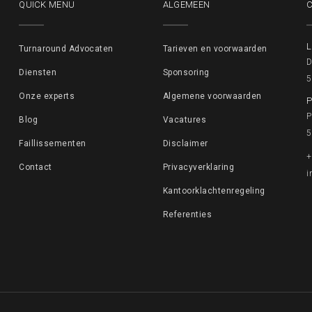
QUICK MENU
ALGEMEEN
L
Turnaround Advocaten
Tarieven en voorwaarden
D
Diensten
Sponsoring
5
Onze experts
Algemene voorwaarden
P
P
Blog
Vacatures
5
Faillissementen
Disclaimer
+
Contact
Privacyverklaring
i
Kantoorklachtenregeling
Referenties