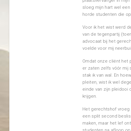
plaatsvervanger in mijn
sloeg mijn hart wel een
horde studenten die op 
Voor ik het wist werd 
van de tegenpartij (toe
advocaat bij het gerech
voelde voor mij neerbui
Omdat onze cliënt het p
er zaten zelfs vóór mi
stak ik van wal. En hoe
pleiten, wist ik wel de
einde van zijn pleidooi
krijgen.
Het gerechtshof vroeg m
een split second beslis
maken, maar het lef ont
studenten na afloop op 