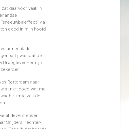
 zat daarvoor vaak in
erlandse
t “sneeuwbaleffect” via
sten goed in mijn hoofd
n waarmee ik de
egenpartij was dat de
 Drooglever Fortuijn.
 zekerder.
 van Rotterdam naar
 wist niet goed wat me
 wachtruimte van de
den.
 wie al deze mensen
ar Snijders, rechter-